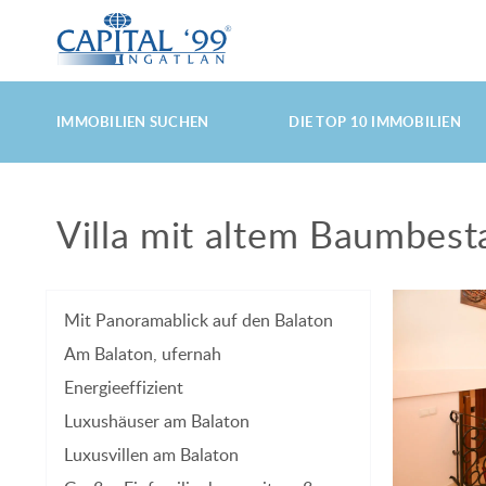
HAUPTMENÜ
DIREKT
DIREKT
IMMOBILIEN SUCHEN
DIE TOP 10 IMMOBILIEN
ZUM
ZUM
Villa mit altem Baumbest
HAUPT-
SEKUNDÄR-
Mit Panoramablick auf den Balaton
Am Balaton, ufernah
INHALT
INHALT
Energieeffizient
Luxushäuser am Balaton
Luxusvillen am Balaton