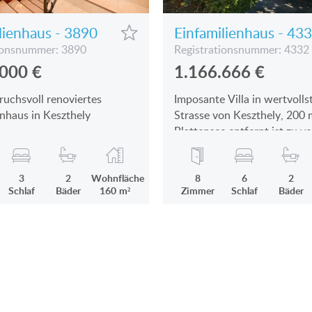
MIT PANORAMABLICK AUF DEN BALATON
lienhaus - 3890
Einfamilienhaus - 43
MIT THERMALBAD IN DER NÄHE
ionsnummer: 3890
Registrationsnummer: 4332
.000
€
1.166.666
€
MIT SCHWIMMBAD
ruchsvoll renoviertes
Imposante Villa in wertvolls
EINFAMILIENHAUS-NEUBAU
enhaus in Keszthely
Strasse von Keszthely, 200
VILLA MIT ALTEM BAUMBESTAND
Plattensee entfernt ist zu v
EINFAMILIENHAUS IM GRÜNEN
3
2
Wohnfläche
8
6
2
Schlaf
Bäder
160 m²
Zimmer
Schlaf
Bäder
WARUM GERADE UNGARN?
FAVORITEN
ÜBER UNS
KONTAKT