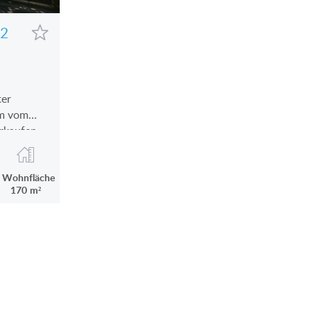
32
ter
 m vom
erkaufen
Wohnfläche
170 m²