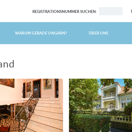
REGISTRATIONSNUMMER SUCHEN:
HAUPTSEITE
WARUM GERADE UNGARN?
ÜBER UNS
IMMOBILIEN SUCHEN
and
DIE TOP 10 IMMOBILIEN
LUXUSVILLA
GROSSES EINFAMILIENHAUS MIT GROSSEM GARTEN
AM BALATON, UFERNAH
ENERGIEEFFIZIENT
LUXUSHAUS