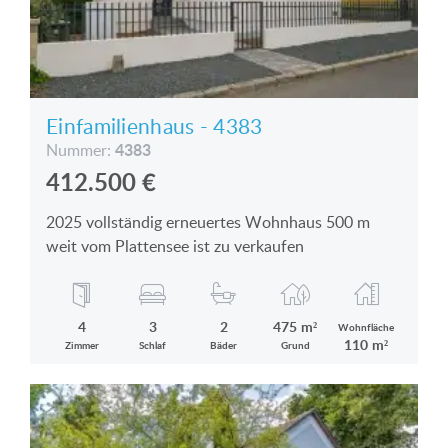
Einfamilienhaus - 4383
4383
Nummer:
412.500
€
2025 vollständig erneuertes Wohnhaus 500 m
weit vom Plattensee ist zu verkaufen
4
3
2
475 m²
Wohnfläche
110 m²
Zimmer
Schlaf
Bäder
Grund