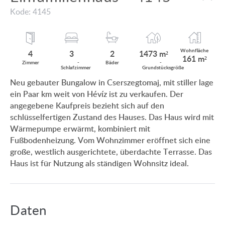
MIT PANORAMABLICK AUF DEN BALATON
Kode: 4145
KUNDEN MEINUNG
MIT THERMALBAD IN DER NÄHE
INFO ZUM IMMOBILIENKAUF
MIT SCHWIMMBAD
Wohnfläche
4
3
2
1473 m²
161 m²
ANWENDUNGS- UND DATENSCHUTZ
Zimmer
­
Bäder
­
Schlaf
zimmer
Grund
stücksgröße
EINFAMILIENHAUS-NEUBAU
Neu gebauter Bungalow in Cserszegtomaj, mit stiller lage
IMPRESSUM
ein Paar km weit von Hévíz ist zu verkaufen. Der
VILLA MIT ALTEM BAUMBESTAND
angegebene Kaufpreis bezieht sich auf den
EINFAMILIENHAUS IM GRÜNEN
schlüsselfertigen Zustand des Hauses. Das Haus wird mit
Wärmepumpe erwärmt, kombiniert mit
Fußbodenheizung. Vom Wohnzimmer eröffnet sich eine
große, westlich ausgerichtete, überdachte Terrasse. Das
Haus ist für Nutzung als ständigen Wohnsitz ideal.
HU
DE
EN
RU
BE
Daten