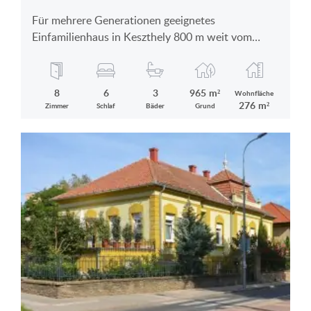
Für mehrere Generationen geeignetes
Einfamilienhaus in Keszthely 800 m weit vom
Plattensee ist zu verkaufen
8
6
3
965 m²
Wohnfläche
276 m²
Zimmer
Schlaf
Bäder
Grund