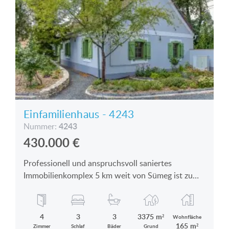
Einfamilienhaus - 4243
4243
Nummer:
430.000
€
Professionell und anspruchsvoll saniertes
Immobilienkomplex 5 km weit von Sümeg ist zu
verkaufen
4
3
3
3375 m²
Wohnfläche
165 m²
Zimmer
Schlaf
Bäder
Grund