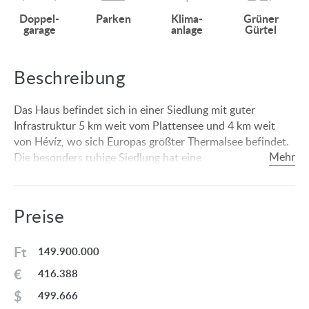
Doppel­
Parken
Klima­
Grüner
garage
anlage
Gürtel
Beschreibung
Das Haus befindet sich in einer Siedlung mit guter
Infrastruktur 5 km weit vom Plattensee und 4 km weit
von Hévíz, wo sich Europas größter Thermalsee befindet.
Die besonders ruhige Siedlung hat eine
Gartenstadtatmosphäre. In der Siedlung sind
Lebensmittelgeschäfte, Post und Restaurants vorhanden.
Eine Tankstelle ist nur 4 km weit.
Preise
Raumaufteilung:
Doppelgarage 46,85 qm, Waschküche 6,31 qm, Zimmer
Ft
149.900.000
10,97 qm, Zimmer 13,48 qm, Garderobe 6,74 qm,
€
416.388
Badezimmer + WC 5,40 qm, Zimmer 10,14 qm,
Badezimmer + WC 6,46 qm, WC 1,15 qm, Vorraum +
$
499.666
Garderobe 6,48 qm, Küche + Essraum + Wohnzimmer