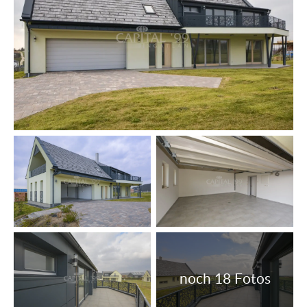
Heizungsart: Luft-Wärmepumpe.
Holzfenster mit 3-fach Isolierverglasung, mit Rollläden
ausgestattet.
Fußbodenbelag: Vynil, Keramikplatten.
Das Grundstück ist eingezäunt.
Alle Angaben basieren ausschließlich auf Informationen,
die uns von unserem Auftraggeber zur Verfügung gestellt
wurden. Wir übernehmen keine Gewähr für die
Vollständigkeit, Richtigkeit und Aktualität dieser
Angaben. Irrtum, Preis- und Angabenänderungen, sowie
Zwischenverkauf vorbehalten.