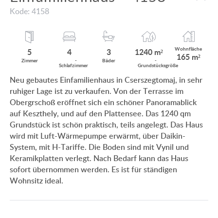
MIT PANORAMABLICK AUF DEN BALATON
Kode: 4158
KUNDEN MEINUNG
MIT THERMALBAD IN DER NÄHE
INFO ZUM IMMOBILIENKAUF
MIT SCHWIMMBAD
Wohnfläche
5
4
3
1240 m²
165 m²
ANWENDUNGS- UND DATENSCHUTZ
Zimmer
­
Bäder
­
Schlaf
zimmer
Grund
stücksgröße
EINFAMILIENHAUS-NEUBAU
Neu gebautes Einfamilienhaus in Cserszegtomaj, in sehr
IMPRESSUM
ruhiger Lage ist zu verkaufen. Von der Terrasse im
VILLA MIT ALTEM BAUMBESTAND
Obergrschoß eröffnet sich ein schöner Panoramablick
EINFAMILIENHAUS IM GRÜNEN
auf Keszthely, und auf den Plattensee. Das 1240 qm
Grundstück ist schön praktisch, teils angelegt. Das Haus
wird mit Luft-Wärmepumpe erwärmt, über Daikin-
System, mit H-Tariffe. Die Boden sind mit Vynil und
Keramikplatten verlegt. Nach Bedarf kann das Haus
HU
DE
EN
RU
BE
sofort übernommen werden. Es ist für ständigen
Wohnsitz ideal.