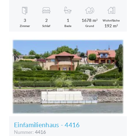
3
2
1
1678 m²
Wohnfläche
192 m²
Zimmer
Schlaf
Bade
Grund
Einfamilienhaus - 4416
4416
Nummer: