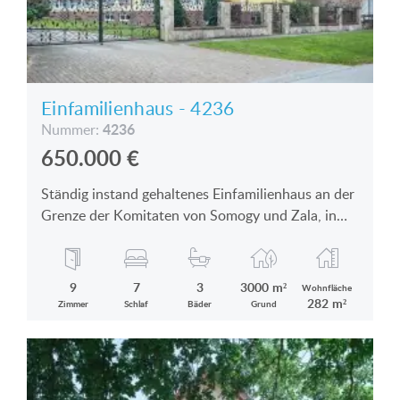
Einfamilienhaus - 4236
4236
Nummer:
650.000
€
Ständig instand gehaltenes Einfamilienhaus an der
Grenze der Komitaten von Somogy und Zala, in
bezauberndem Dorf ist zu verkaufen
9
7
3
3000 m²
Wohnfläche
282 m²
Zimmer
Schlaf
Bäder
Grund