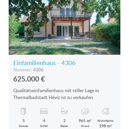
Einfamilienhaus - 4306
4306
Nummer:
625.000
€
Qualitätseinfamilienhaus mit stiller Lage in
Thermalbadstadt Hévíz ist zu verkaufen
5
4
2
965 m²
Wohnfläche
198 m²
Zimmer
Schlaf
Bäder
Grund