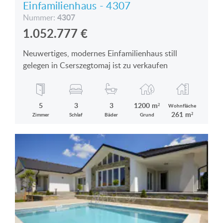
Einfamilienhaus - 4307
4307
Nummer:
1.052.777
€
Neuwertiges, modernes Einfamilienhaus still
gelegen in Cserszegtomaj ist zu verkaufen
5
3
3
1200 m²
Wohnfläche
261 m²
Zimmer
Schlaf
Bäder
Grund