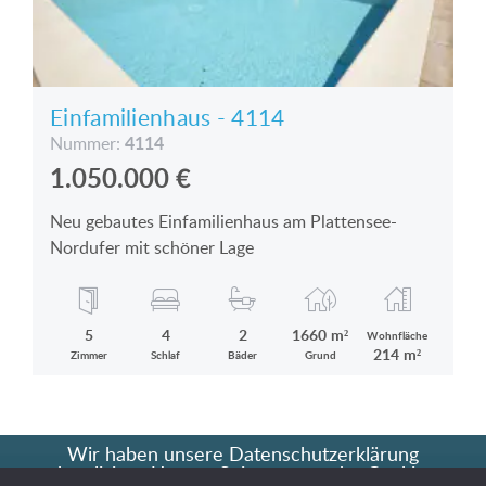
Einfamilienhaus - 4114
4114
Nummer:
1.050.000
€
Neu gebautes Einfamilienhaus am Plattensee-
Nordufer mit schöner Lage
5
4
2
1660 m²
Wohnfläche
214 m²
Zimmer
Schlaf
Bäder
Grund
Wir haben unsere Datenschutzerklärung
aktualisiert. Unsere Seite verwendet Cookies.
2026 Copyright Capital99.eu