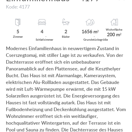
MIT PANORAMABLICK AUF DEN BALATON
Kode: 4177
KUNDEN MEINUNG
MIT THERMALBAD IN DER NÄHE
INFO ZUM IMMOBILIENKAUF
MIT SCHWIMMBAD
Wohnfläche
5
4
2
1656 m²
200 m²
ANWENDUNGS- UND DATENSCHUTZ
Zimmer
­
Bäder
­
Schlaf
zimmer
Grund
stücksgröße
EINFAMILIENHAUS-NEUBAU
Modernes Einfamilienhaus in neuwertigem Zustand in
IMPRESSUM
Cserszegtomaj, mit stiller Lage ist zu verkaufen. Von der
VILLA MIT ALTEM BAUMBESTAND
Dachterrasse eröffnet sich ein unbebaubarer
EINFAMILIENHAUS IM GRÜNEN
Panoramablick auf den Plattensee, auf die Keszthelyer
Bucht. Das Haus ist mit Alarmanlage, Kamerasystem,
elektrischen Alu-Rollläden ausgestattet. Das Gebäude
wird mit Luft-Wärmepumpe erwärmt, die mit 15 kW
Solarzellen ausgerüstet ist. Die Energieversorgung des
HU
DE
EN
RU
BE
Hauses ist fast vollständig autark. Das Haus ist mit
Fußbodenheizung und Deckenkühlung ausgestattet. Vom
Wohnzimmer eröffnet sich ein weitläufiger,
hochqualitativer Wintergarten, auf der Terrasse ist ein
Pool und Sauna zu finden. Die Dachterrasse des Hauses