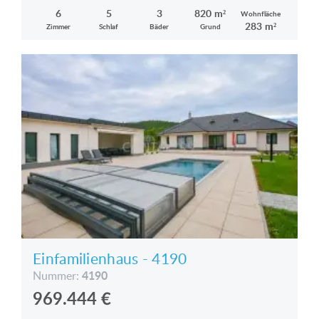
6
5
3
820 m²
Wohnfläche
283 m²
Zimmer
Schlaf
Bäder
Grund
Einfamilienhaus - 4190
4190
Nummer:
969.444
€