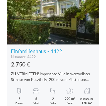
Einfamilienhaus - 4422
4422
Nummer:
2.750
€
ZU VERMIETEN! Imposante Villa in wertvollster
Strasse von Keszthely, 200 m vom Plattensee
entfernt ist zu vermieten
8
6
2
990 m²
Wohnfläche
170 m²
Zimmer
Schlaf
Bäder
Grund