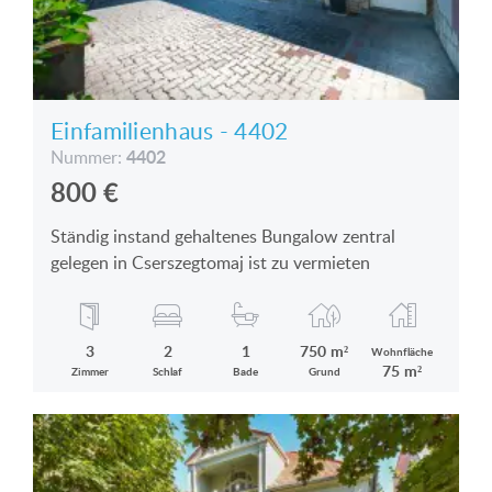
Einfamilienhaus - 4402
4402
Nummer:
800
€
Ständig instand gehaltenes Bungalow zentral
gelegen in Cserszegtomaj ist zu vermieten
3
2
1
750 m²
Wohnfläche
75 m²
Zimmer
Schlaf
Bade
Grund