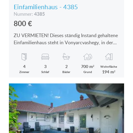
Einfamilienhaus - 4385
4385
Nummer:
800
€
ZU VERMIETEN! Dieses ständig Instand gehaltene
Einfamilienhaus steht in Vonyarcvashegy, in der
Nähe des Ortszentrums zu vermieten
4
3
2
700 m²
Wohnfläche
194 m²
Zimmer
Schlaf
Bäder
Grund