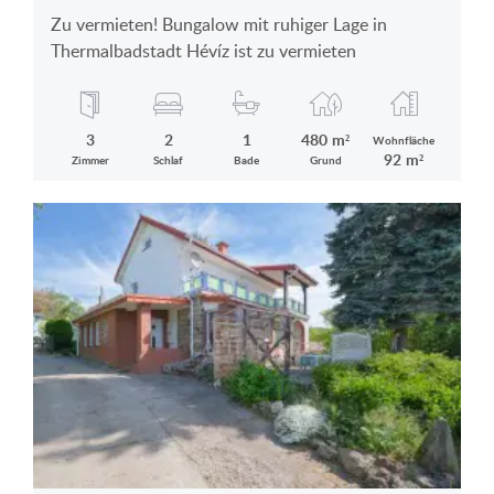
Zu vermieten! Bungalow mit ruhiger Lage in
Thermalbadstadt Hévíz ist zu vermieten
3
2
1
480 m²
Wohnfläche
92 m²
Zimmer
Schlaf
Bade
Grund