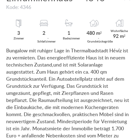
MIT PANORAMABLICK AUF DEN BALATON
Kode: 4346
KUNDEN MEINUNG
MIT THERMALBAD IN DER NÄHE
INFO ZUM IMMOBILIENKAUF
MIT SCHWIMMBAD
Wohnfläche
3
2
1
480 m²
92 m²
ANWENDUNGS- UND DATENSCHUTZ
Zimmer
­
Bade
zimmer
­
Schlaf
zimmer
Grund
stücksgröße
EINFAMILIENHAUS-NEUBAU
Bungalow mit ruhiger Lage in Thermalbadstadt Hévíz ist
IMPRESSUM
zu vermieten. Das energieeffiziente Haus ist in neuem
VILLA MIT ALTEM BAUMBESTAND
technischen Zustand,und ist mit Solaranlage
EINFAMILIENHAUS IM GRÜNEN
ausgestattet. Zum Haus gehört ein ca. 400 qm
Grundstücksanteil. Ein Autoabstellplatz steht auf dem
Grundstück zur Verfügung. Das Grundstück ist
umgezäunt, gepflegt, mit Zierpflanzen und Rasen
bepflanzt. Die Raumaufteilung ist ausgezeichnet, neu ist
HU
DE
EN
BE
die Einbauküche, die mit modernen Küchengeräten
kommt. Die geschmackvollen, praktischen Möbel sind in
neuwertigem Zustand. Mindestperiode für Vermietung
ist ein Jahr. Monatsmiete der Immobilie beträgt 1.700
Euro + anfallende Nebenkosten sind vom Mieter zu