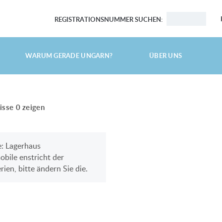
REGISTRATIONSNUMMER SUCHEN:
HAUPTSEITE
WARUM GERADE UNGARN?
ÜBER UNS
IMMOBILIEN SUCHEN
DIE TOP 10 IMMOBILIEN
isse
0
zeigen
LUXUSVILLA
GROSSES EINFAMILIENHAUS MIT GROSSEM GARTEN
e: Lagerhaus
bile enstricht der
AM BALATON, UFERNAH
rien, bitte ändern Sie die.
ENERGIEEFFIZIENT
LUXUSHAUS