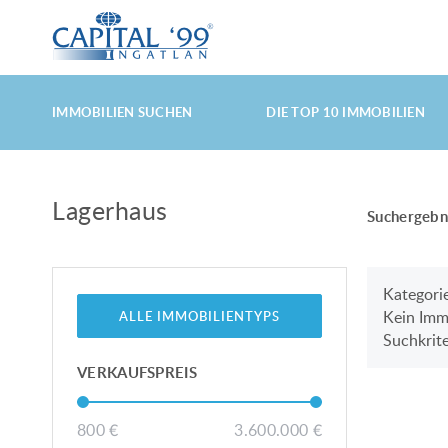
HAUPTMENÜ
DIREKT
DIREKT
IMMOBILIEN SUCHEN
DIE TOP 10 IMMOBILIEN
ZUM
ZUM
Lagerhaus
Suchergebn
HAUPT-
SEKUNDÄR-
Kategori
Kein Immo
ALLE IMMOBILIENTYPS
INHALT
INHALT
Suchkrite
VERKAUFSPREIS
800
€
3.600.000
€