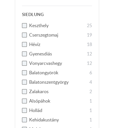
SIEDLUNG
Keszthely
25
Cserszegtomaj
19
Hévíz
18
Gyenesdiás
12
Vonyarcvashegy
12
Balatongyörök
6
Balatonszentgyörgy
4
Zalakaros
2
Alsópáhok
1
Hollád
1
Kehidakustány
1