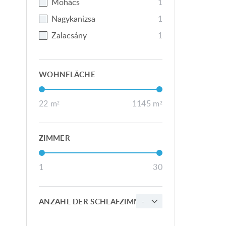
Mohács
1
Nagykanizsa
1
Zalacsány
1
WOHNFLÄCHE
22
m²
1145
m²
ZIMMER
1
30
-
ANZAHL DER SCHLAFZIMMER