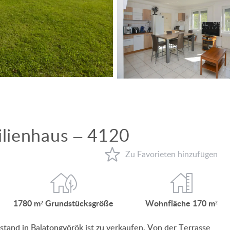
MIT PANORAMABLICK AUF DEN BALATON
MIT THERMALBAD IN DER NÄHE
MIT SCHWIMMBAD
EINFAMILIENHAUS-NEUBAU
VILLA MIT ALTEM BAUMBESTAND
EINFAMILIENHAUS IM GRÜNEN
ilienhaus – 4120
WARUM GERADE UNGARN?
FAVORITEN
ÜBER UNS
1780 m²
Grund
­stücksgröße
Wohnfläche
170 m²
KONTAKT
stand in Balatongyörök ist zu verkaufen. Von der Terrasse