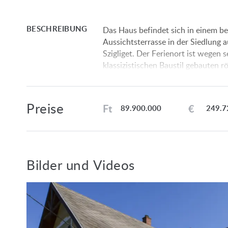
BESCHREIBUNG
Das Haus befindet sich in einem be
Aussichtsterrasse in der Siedlung 
Szigliget. Der Ferienort ist wegen
klassizistischen Baustil gebauten
eine Golfschaukelbahn am Plattense
Siedlung Balatonederich liegt der 
Konditoreien, Restaurants, Gäste
Preise
Ft
€
89.900.000
249.7
Frühjahr bis Spätherbst finden zah
Raumaufteilung:
Erdgeschoß 90 qm: Küche+Essrau
Abstellraum.
Bilder und Videos
Terrasse 52 qm, Abstellraum 52 qm
Keller 65 qm: Vorraum, Abstellr
Dachgeschoß 80 qm: Küche+Wohn
Ausstattung:
Strom, Leitungswasser, Kanalisatio
angeschlossen.