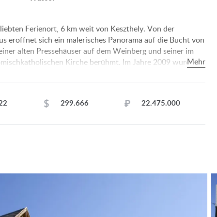
liebten Ferienort, 6 km weit von Keszthely. Von der
aus eröffnet sich ein malerisches Panorama auf die Bucht von
 seiner alten Pressehäuser auf dem Weinberg und seiner im
 römischkatholischen Kirche berühmt. Im Jahre 2009 wurde
eufer teils eröffnet. Zwischen diesem Ferienort und der
Nationalpark „Balatonoberland”. In der Siedlung sind
häuser, Weinstuben, Post, Geschäfte vorhanden. Vom
$
₽
22
299.666
22.475.000
lreiche kulturelle Programme statt.
m+Wohnzimmer, Zimmer, Zimmer, Badezimmer, WC,
.
aum, Badezimmer+WC, Heizungsraum.
zimmer+Essraum, Zimmer, Zimmer, Badezimmer+WC.
n, Erdgas, Kabel-Tv, Tv-Antenne, Internet sind