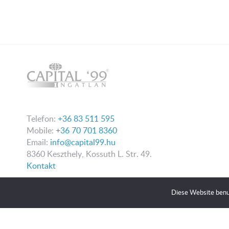
Telefon:
+36 83 511 595
Mobile:
+36 70 701 8360
Email:
info@capital99.hu
8360 Keszthely, Kossuth L. Str. 49.
Kontakt
Diese Website benu
Wir haben unsere Datenschutz
2026 Copyright Capital99.eu