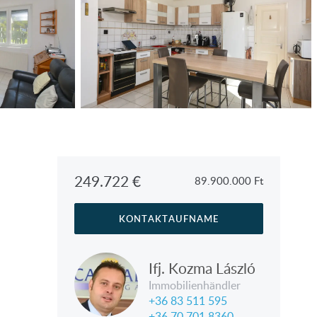
249.722
€
89.900.000
Ft
KONTAKTAUFNAME
Ifj. Kozma László
Immobilienhändler
+36 83 511 595
+36 70 701 8360