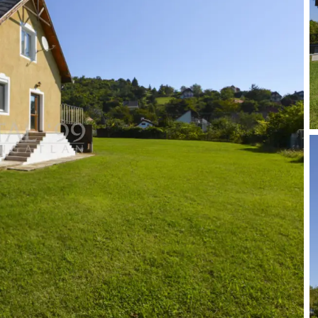
Gas.
sung, mit Rollläden ausgestattet.
Laminat.
ch auf Informationen, die uns von unserem Auftraggeber zur
rnehmen keine Gewähr für die Vollständigkeit, Richtigkeit
rtum, Preis- und Angabenänderungen, sowie Zwischenverkauf