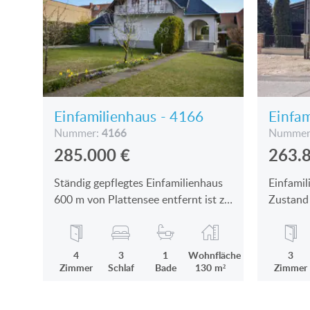
Einfamilienhaus - 4166
Einfam
4166
Nummer:
Nummer
285.000
€
263.
Ständig gepflegtes Einfamilienhaus
Einfamil
600 m von Plattensee entfernt ist zu
Zustand
verkaufen
Cserszeg
4
3
1
Wohnfläche
3
Zimmer
Schlaf
Bade
130 m²
Zimmer