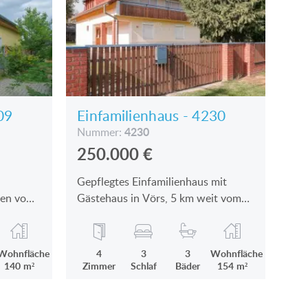
09
Einfamilienhaus - 4230
4230
Nummer:
250.000
€
Gepflegtes Einfamilienhaus mit
ten vom
Gästehaus in Vörs, 5 km weit vom
erkaufen
Plattensee ist zu verkaufen
Wohnfläche
4
3
3
Wohnfläche
140 m²
Zimmer
Schlaf
Bäder
154 m²