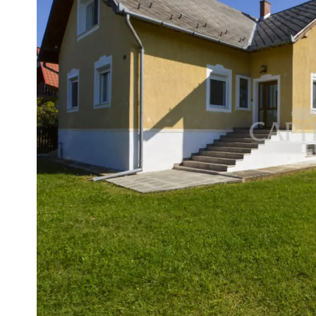
Heizungsart: Zentralheizung über 
Kunststoffenster mit 3-fach Vergla
Fußbodenbeläge: Keramikplatten, 
Das Grundstück ist umgezäunt.
Alle Angaben basieren ausschließli
Verfügung gestellt wurden. Wir übe
und Aktualität dieser Angaben. Ir
vorbehalten.