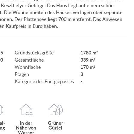
 Keszthelyer Gebirge. Das Haus liegt auf einem schön
UNSERE DIENSTLEISTUNGEN
st. Die Wohneinheiten des Hauses verfügen über separate
tionen. Der Plattensee liegt 700 m entfernt. Das Anwesen
KUNDEN MEINUNG
en Kaufpreis in Euro haben.
INFO ZUM IMMOBILIENKAUF
ANWENDUNGS- UND DATENSCHUTZ
95
1780 m²
Grundstücksgröße
20
339 m²
Gesamtfläche
IMPRESSUM
170 m²
Wohnfläche
3
Etagen
-
Kategorie des Energiepasses
HU
DE
EN
RU
BE
al­
In der
Grüner
ng
Nähe von
Gürtel
Wasser