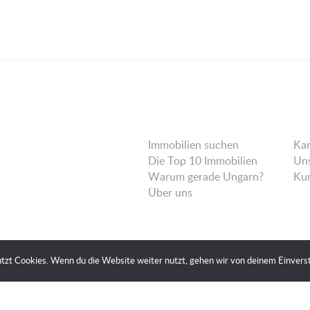
Immobilien suchen
Kar
Die Top 10 Immobilien
Uns
Warum gerade Ungarn?
Ku
Über uns
tzt Cookies. Wenn du die Website weiter nutzt, gehen wir von deinem Einverst
erklärung aktualisiert. Unsere Seite verwendet Cookies