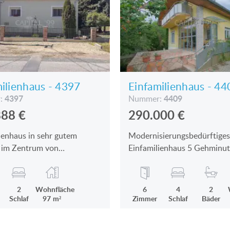
ilienhaus - 4397
Einfamilienhaus - 44
4397
4409
:
Nummer:
888
€
290.000
€
ienhaus in sehr gutem
Modernisierungsbedürftiges
 im Zentrum von
Einfamilienhaus 5 Gehminu
tomaj ist zu verkaufen
Plattensee entfernt ist zu v
2
Wohnfläche
6
4
2
Schlaf
97 m²
Zimmer
Schlaf
Bäder