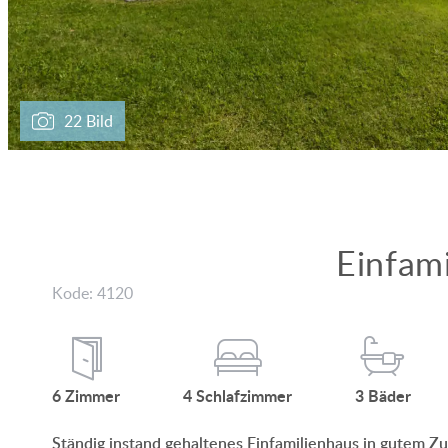
22 Bild
Einfam
Kode: 4120
6
Zimmer
4
Schlaf
­zimmer
3
Bäder
Ständig instand gehaltenes Einfamilienhaus in gutem Zu