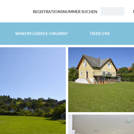
REGISTRATIONSNUMMER SUCHEN:
HAUPTSEITE
WARUM GERADE UNGARN?
ÜBER UNS
IMMOBILIEN SUCHEN
DIE TOP 10 IMMOBILIEN
LUXUSVILLA
GROSSES EINFAMILIENHAUS MIT GROSSEM GARTEN
AM BALATON, UFERNAH
ENERGIEEFFIZIENT
LUXUSHAUS