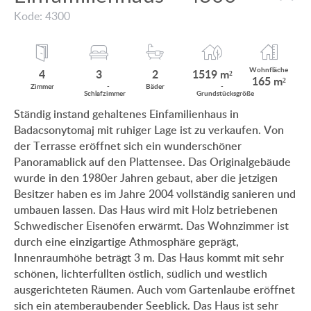
MIT PANORAMABLICK AUF DEN BALATON
Kode: 4300
KUNDEN MEINUNG
MIT THERMALBAD IN DER NÄHE
INFO ZUM IMMOBILIENKAUF
MIT SCHWIMMBAD
Wohnfläche
4
3
2
1519 m²
165 m²
ANWENDUNGS- UND DATENSCHUTZ
Zimmer
­
Bäder
­
Schlaf
zimmer
Grund
stücksgröße
EINFAMILIENHAUS-NEUBAU
Ständig instand gehaltenes Einfamilienhaus in
IMPRESSUM
Badacsonytomaj mit ruhiger Lage ist zu verkaufen. Von
VILLA MIT ALTEM BAUMBESTAND
der Terrasse eröffnet sich ein wunderschöner
EINFAMILIENHAUS IM GRÜNEN
Panoramablick auf den Plattensee. Das Originalgebäude
wurde in den 1980er Jahren gebaut, aber die jetzigen
Besitzer haben es im Jahre 2004 vollständig sanieren und
umbauen lassen. Das Haus wird mit Holz betriebenen
Schwedischer Eisenöfen erwärmt. Das Wohnzimmer ist
HU
DE
EN
BE
durch eine einzigartige Athmosphäre geprägt,
Innenraumhöhe beträgt 3 m. Das Haus kommt mit sehr
schönen, lichterfüllten östlich, südlich und westlich
ausgerichteten Räumen. Auch vom Gartenlaube eröffnet
sich ein atemberaubender Seeblick. Das Haus ist sehr