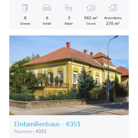
Plattensee ist zu verkaufen
8
6
3
965 m²
Wohnfläche
276 m²
Zimmer
Schlaf
Bäder
Grund
Einfamilienhaus - 4351
4351
Nummer: