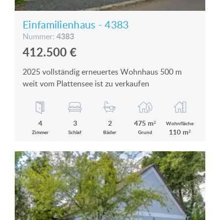
Einfamilienhaus - 4383
4383
Nummer:
412.500
€
2025 vollständig erneuertes Wohnhaus 500 m
weit vom Plattensee ist zu verkaufen
4
3
2
475 m²
Wohnfläche
110 m²
Zimmer
Schlaf
Bäder
Grund