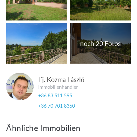
Das Grundstück ist eingezäunt.
Alle Angaben basieren ausschließlich auf Informationen,
die uns von unserem Auftraggeber zur Verfügung gestellt
wurden. Wir übernehmen keine Gewähr für die
Vollständigkeit, Richtigkeit und Aktualität dieser
Angaben. Irrtum, Preis- und Angabenänderungen, sowie
Zwischenverkauf vorbehalten.
Ifj. Kozma László
Immobilienhändler
+36 83 511 595
+36 70 701 8360
Ähnliche Immobilien