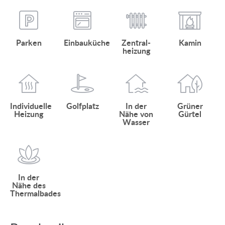
Parken
Einbauküche
Zentral­
Kamin
heizung
Individuelle
Golfplatz
In der
Grüner
Heizung
Nähe von
Gürtel
Wasser
In der
Nähe des
Thermalbades