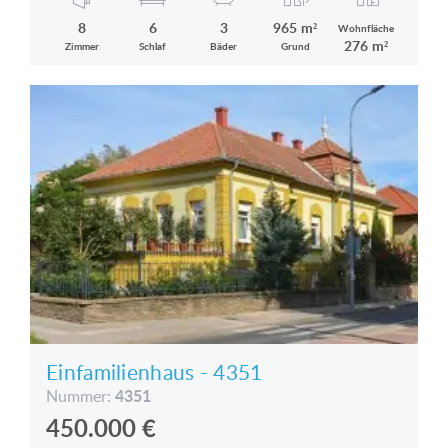
8
6
3
965 m²
Wohnfläche
276 m²
Zimmer
Schlaf
Bäder
Grund
Einfamilienhaus - 4351
4351
Nummer:
450.000
€