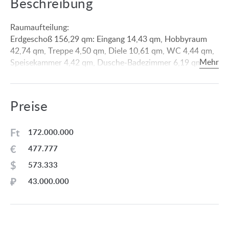
Beschreibung
Raumaufteilung:
Erdgeschoß 156,29 qm: Eingang 14,43 qm, Hobbyraum
42,74 qm, Treppe 4,50 qm, Diele 10,61 qm, WC 4,44 qm,
Speisekammer 4,42 qm, Dusche-Badezimmer 6,19 qm,
Arbeitszimmer 13,12 qm, Wohnzimmer-Küche- Essraum
55,84 qm, teils überdachte Terrasse 25,64 qm.
Dachgeschoß 85,56 qm: Flur 5,66 qm, Garderobe 2,45
Preise
qm, Kinderzimmer 23,10 qm, Badezimmer 3,61 qm,
Badezimmer + Hauswirtschaftsraum 3,42 qm, Flur 5,81
Ft
172.000.000
qm, Elternschlafzimmer 15,36 qm, Kinderzimmer 26,15
qm.
€
477.777
Ausstattung:
$
573.333
• Strom, Erdgas, Leitungswasser, Kanalisation, Internet,
₽
43.000.000
Kabel-Tv, Gegensprechanlage.
• Heizungsart: Gaszentralheizung mit Fußbodenheizung
und Radiatoren.
• Holzfenster mit Isolierverglasung.