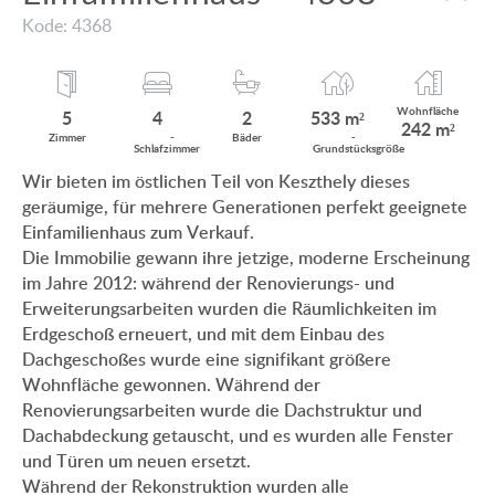
MIT PANORAMABLICK AUF DEN BALATON
Kode: 4368
KUNDEN MEINUNG
MIT THERMALBAD IN DER NÄHE
INFO ZUM IMMOBILIENKAUF
MIT SCHWIMMBAD
Wohnfläche
5
4
2
533 m²
242 m²
ANWENDUNGS- UND DATENSCHUTZ
Zimmer
­
Bäder
­
Schlaf
zimmer
Grund
stücksgröße
EINFAMILIENHAUS-NEUBAU
Wir bieten im östlichen Teil von Keszthely dieses
IMPRESSUM
geräumige, für mehrere Generationen perfekt geeignete
VILLA MIT ALTEM BAUMBESTAND
Einfamilienhaus zum Verkauf.
EINFAMILIENHAUS IM GRÜNEN
Die Immobilie gewann ihre jetzige, moderne Erscheinung
im Jahre 2012: während der Renovierungs- und
Erweiterungsarbeiten wurden die Räumlichkeiten im
Erdgeschoß erneuert, und mit dem Einbau des
Dachgeschoßes wurde eine signifikant größere
HU
DE
EN
BE
Wohnfläche gewonnen. Während der
Renovierungsarbeiten wurde die Dachstruktur und
Dachabdeckung getauscht, und es wurden alle Fenster
und Türen um neuen ersetzt.
Während der Rekonstruktion wurden alle